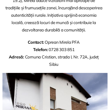
19.2), Mirela aduce vizitatorii mai aproape de
tradițiile și frumusețile zonei, încurajând descoperirea
autenticității rurale. Inițiativa sprijină economia
locală, creează locuri de muncă și contribuie la
dezvoltarea durabilă a comunității.
Contact:
Oprean Mirela PFA
Telefon:
0728 303 851
Adresă:
Comuna Cristian, strada I, Nr. 72A, județ
Sibiu