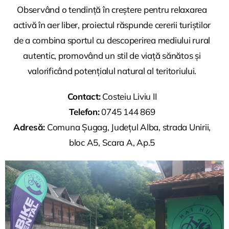
Observând o tendință în creștere pentru relaxarea
activă în aer liber, proiectul răspunde cererii turiștilor
de a combina sportul cu descoperirea mediului rural
autentic, promovând un stil de viață sănătos și
valorificând potențialul natural al teritoriului.
Contact:
Costeiu Liviu II
Telefon:
0745 144 869
Adresă:
Comuna Șugag, Județul Alba, strada Unirii,
bloc A5, Scara A, Ap.5