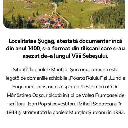
Localitatea Șugag, atestată documentar încă
din anul 1400, s-a format din tilișcani care s-au
așezat de-a lungul Văii Sebeșului.
Situată la poalele Munților Șureanu, comuna este
legată de domeniile schiabile „Poarta Raiului” și „Luncile
Prigoanei”, iar istoria sa spirituală este marcată de
Mânăstirea Oașa, ridicată inițial pe Valea Frumoasei de
scriitorul Ioan Pop și povestitorul Mihail Sadoveanu în
1943 și strămutată la poalele Munților Șureanu în 1983.