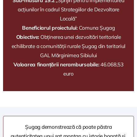
Sub-măsura 19.2
„Sprijin pentru implementarea
acțiunilor în cadrul Strategiilor de Dezvoltare
Locală”
Beneficiarul proiectului:
Comuna Șugag
Obiective:
Obținerea unei dezvoltări teritoriale
echilibrate a comunității rurale Șugag din teritoriul
GAL Mărginimea Sibiului
Valoarea finanțării nerambursabile:
46.068,53
euro
Șugag demonstrează că poate păstra
autenticitatea unui sat montan cu istorie bogată și,